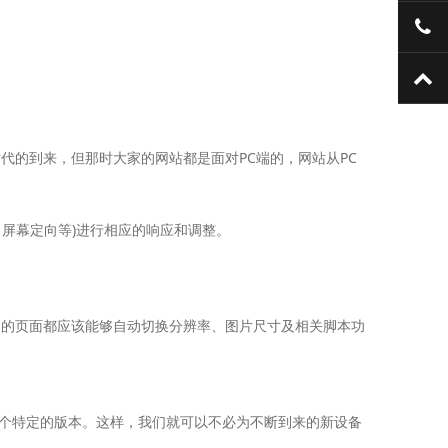
13
TO
代的到来，但那时大家的网站都是面对PC端的，网站从PC
尺寸、屏幕定向等)进行相应的响应和调整。
，我们的页面都应该能够自动切换分辨率、图片尺寸及相关脚本功
个特定的版本。这样，我们就可以不必为不断到来的新设备