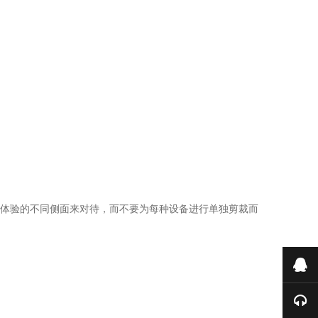
一网站体验的不同侧面来对待，而不要为每种设备进行单独剪裁而
业
售