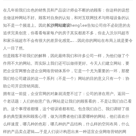
在几年前我们出色的销售员和产品设计师会不断的劝顾客：你这样的设想
去做这种网站不好。顾客对自身的认知，和对互联网技术与终端设备的认
知不是一个频道上。因此
长沙网站建设
henglee告知公司你不必刻意的去
追求完美创意，你看看每家每户的房子其实都差不多，你走入沃尔玛超市
和家乐福超市不会有很大的差异化感觉…..因此你的网站在布局上就是要令
人一目了然。
但是顾客不听我们的解释，因此最终我们和许多
公司一样，为他们做了个
作用不大的网站。而实际上我们还可以做得更好。
今天人们建立网站，要
把企业官网整合进企业网络营销体系中，它是一个尤为重要的一环，那麼
我们给公司建设的这一个系列（不是一个）网站的目的意义只有一个：协
助公司开启营销局面。
拥有这一前提，企业官网的对象就清楚不过了：公司的潜在用户。
返回一
个老话题：人们的创意广告/网站是让我们的顾客看的，不是让我们自己看
的。这个事理谁都懂，这个错误谁都有犯。包含我们自己。
我们调研了很
多的典型案例和顾客心理，做为消费者他们喜爱哪种的网站，他们喜欢什
么样速度，哪几种的色彩，哪几种的产品结构，什么样的空间布局，什么
样的产品卖点逻辑……于是人们设计构思出来一种适宜企业网络营销的网