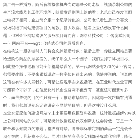
频广告一样播放。随后背着摄像机去专访那些公司老板，视频录制公司的
生产流水线及其工作环境等，随后发送到网上给他看：老总自己在发言跟
上电视了相同，企业简介跟一个纪录片似的。公司老总看过后十分喜欢，
现场就结了网站建设项目的尾款。皆大欢喜。
这看上去仿佛没有什么问
题，但对企业网站建设的服务项目链而言：网络科技公司—〉传统式公司
—-〉网站平台—–&gt;传统式公司的最后客户。
在结构这一服务链时人们将会忘掉最后对象：最后上帝，你建立网站是要
给选购你商品的顾客看的。
绕了那么大一个圈子，我们丢掉了终极目标。
因此整个操作过程可能全部都是错误的。第一代网站会有2/3的企业官网，
都需要改版，不要来跟我说这一数字如何得出来的，我随便说的。说真的
这话会有许多人骂我的，可是让客观事实来说话吧。
在工业时代企业官网
可能有个可以了，在信息化时代企业官网不但要有，甚至还可能要许多
个，而最关键的目的性只有一个：推动市场销售。因此每一次跟顾客沟通
时，我们都总说别忘记建设企业网站的目的，但是这并没什么用。
企业究竟应如何建设网站？未来更要用数据资料说话，统计数据能解90%以
上公司对网站的认知，可是统计数据说话代表创新力也会降低，它是一个
取舍和认知能力的难题，都没有对错。
将来非标准定制的商品一定是会长
期存在的，且花费不会低。同时非标的商品会实现部分标准化管理，降低